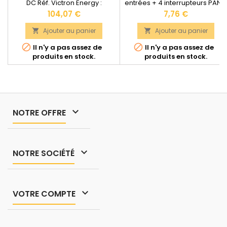
DC Réf. Victron Energy :
entrées + 4 interrupteurs PANE
ORI241210110Garantie : 5
SOLAIRE Emplacements pour
Prix
Prix
104,07 €
7,76 €
ansSection de câble maximale
entrées : 2 Emplacements pou
: 6 mm2Dimensions : 110 x 113 x
interrupteurs : 4 Matériau utilis
Ajouter au panier
Ajouter au panier


47 mmPoids : 0,42
: Aluminium Dimensions : 129 x


Il n'y a pas assez de
Il n'y a pas assez de
kgDocumentation technique
120 x 3 mm
produits en stock.
produits en stock.
disponible dans les
"DOCUMENTS JOINTS".

NOTRE OFFRE

NOTRE SOCIÉTÉ

VOTRE COMPTE