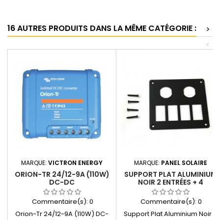
16 AUTRES PRODUITS DANS LA MÊME CATÉGORIE :
>
<
MARQUE:
VICTRON ENERGY
MARQUE:
PANEL SOLAIRE
ORION-TR 24/12-9A (110W)
SUPPORT PLAT ALUMINIUM
DC-DC
NOIR 2 ENTRÉES + 4
INTERRUPTEURS PANEL
SOLAIRE
Commentaire(s):
0
Commentaire(s):
0
Orion-Tr 24/12-9A (110W) DC-
Support Plat Aluminium Noir 2