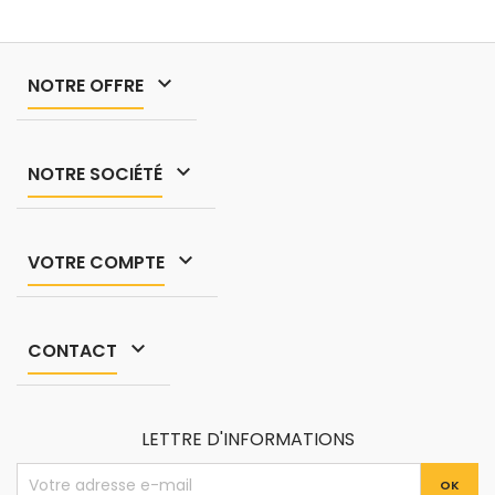
kgDocumentation technique
disponible dans les
"DOCUMENTS JOINTS".

NOTRE OFFRE

NOTRE SOCIÉTÉ

VOTRE COMPTE

CONTACT
LETTRE D'INFORMATIONS