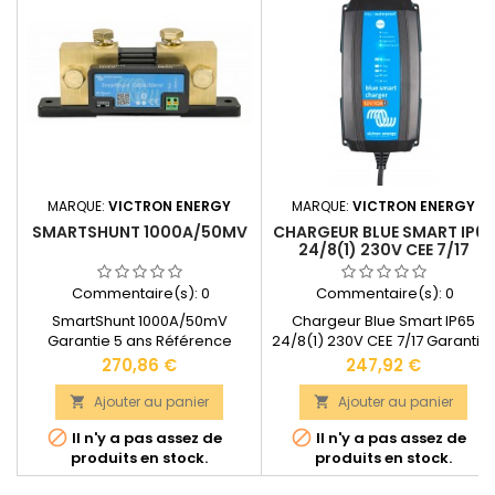
MARQUE:
VICTRON ENERGY
MARQUE:
VICTRON ENERGY
SMARTSHUNT 1000A/50MV
CHARGEUR BLUE SMART IP65
24/8(1) 230V CEE 7/17
Commentaire(s):
0
Commentaire(s):
0
SmartShunt 1000A/50mV
Chargeur Blue Smart IP65
Garantie 5 ans Référence
24/8(1) 230V CEE 7/17 Garantie 
Victron Energy : SHU050210050
5 ansCourant de charge :
Prix
Prix
270,86 €
247,92 €
Dimensions : 68 x 120 x 54 mm
8ADegré de protection : IP65
Indice de protection : IP21 Port
(Protégé contre poussières et
Ajouter au panier
Ajouter au panier


de communication : VE.Direct
jets d'eau)Inclus : Pinces


Il n'y a pas assez de
Il n'y a pas assez de
Documentation technique
crocodiles et œillets
produits en stock.
produits en stock.
disponible dans les
M8Dimensions : 60 x 105 x 190
"DOCUMENTS JOINTS"
mmPoids : 0,9