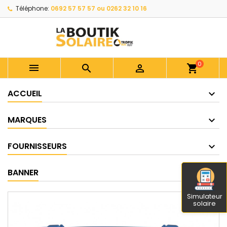
Téléphone:
0692 57 57 57 ou 0262 32 10 16
0



shopping_cart
ACCUEIL
MARQUES
FOURNISSEURS
BANNER
Simulateur
solaire