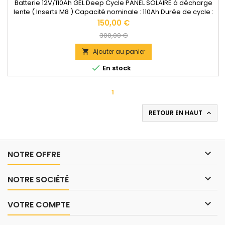
Batterie 12V/110Ah GEL Deep Cycle PANEL SOLAIRE à décharge
lente ( Inserts M8 ) Capacité nominale : 110Ah Durée de cycle :
+ 2200 cycles Courant de charge recommandé : 30A
Prix
150,00 €
Dimensions : 329 x 171 x 215 mm Poids : 28,5 kg Documentation
Prix
300,00 €
technique disponible dans les "DOCUMENTS JOINTS".
de
Ajouter au panier

base

En stock
1
RETOUR EN HAUT


NOTRE OFFRE

NOTRE SOCIÉTÉ

VOTRE COMPTE