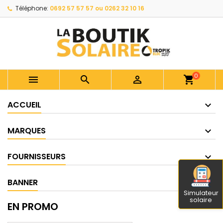
Téléphone:
0692 57 57 57 ou 0262 32 10 16
0



shopping_cart
ACCUEIL
MARQUES
FOURNISSEURS
BANNER
Simulateur
solaire
EN PROMO