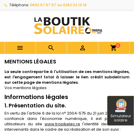
Téléphone:
0692 57 57 57 ou 0262 32 10 16
0



shopping_cart
MENTIONS LÉGALES
La seule contrepartie à l'utilisation de ces mentions légales,
est l'engagement total à laisser le lien crédit subdelirium
sur cette page de mentions légales.
Vos mentions légales :
Informations légales
1. Présentation du site.
En vertu de l'article 6 de la loi n° 2004-575 du 21 juin 2004 pour la
Simulateur
confiance dans l'économie numérique, il est précisé aux
solaire
utilisateurs du site
www.tropikelec.re
l'identité des différents
intervenants dans le cadre de sa réalisation et de son suivi :