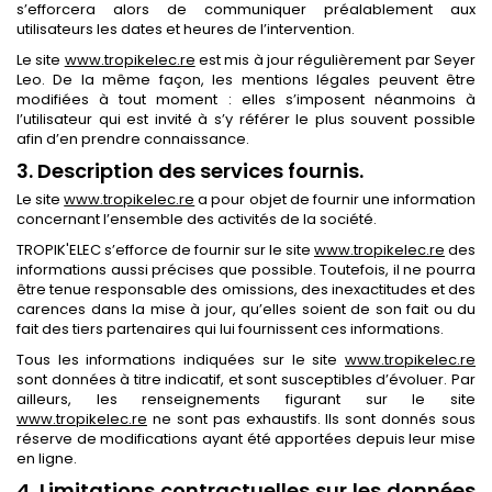
s’efforcera alors de communiquer préalablement aux
utilisateurs les dates et heures de l’intervention.
Le site
www.tropikelec.re
est mis à jour régulièrement par Seyer
Leo. De la même façon, les mentions légales peuvent être
modifiées à tout moment : elles s’imposent néanmoins à
l’utilisateur qui est invité à s’y référer le plus souvent possible
afin d’en prendre connaissance.
3. Description des services fournis.
Le site
www.tropikelec.re
a pour objet de fournir une information
concernant l’ensemble des activités de la société.
TROPIK'ELEC s’efforce de fournir sur le site
www.tropikelec.re
des
informations aussi précises que possible. Toutefois, il ne pourra
être tenue responsable des omissions, des inexactitudes et des
carences dans la mise à jour, qu’elles soient de son fait ou du
fait des tiers partenaires qui lui fournissent ces informations.
Tous les informations indiquées sur le site
www.tropikelec.re
sont données à titre indicatif, et sont susceptibles d’évoluer. Par
ailleurs, les renseignements figurant sur le site
www.tropikelec.re
ne sont pas exhaustifs. Ils sont donnés sous
réserve de modifications ayant été apportées depuis leur mise
en ligne.
4. Limitations contractuelles sur les données