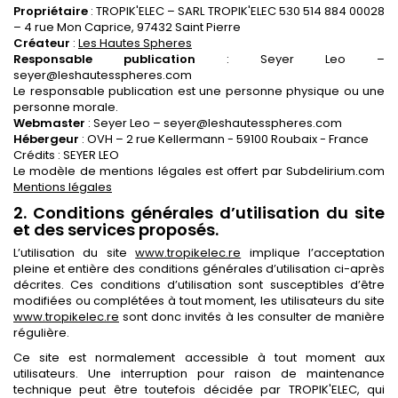
Propriétaire
: TROPIK'ELEC – SARL TROPIK'ELEC 530 514 884 00028
– 4 rue Mon Caprice, 97432 Saint Pierre
Créateur
:
Les Hautes Spheres
Responsable publication
: Seyer Leo –
seyer@leshautesspheres.com
Le responsable publication est une personne physique ou une
personne morale.
Webmaster
: Seyer Leo – seyer@leshautesspheres.com
Hébergeur
: OVH – 2 rue Kellermann - 59100 Roubaix - France
Crédits : SEYER LEO
Le modèle de mentions légales est offert par Subdelirium.com
Mentions légales
2. Conditions générales d’utilisation du site
et des services proposés.
L’utilisation du site
www.tropikelec.re
implique l’acceptation
pleine et entière des conditions générales d’utilisation ci-après
décrites. Ces conditions d’utilisation sont susceptibles d’être
modifiées ou complétées à tout moment, les utilisateurs du site
www.tropikelec.re
sont donc invités à les consulter de manière
régulière.
Ce site est normalement accessible à tout moment aux
utilisateurs. Une interruption pour raison de maintenance
technique peut être toutefois décidée par TROPIK'ELEC, qui