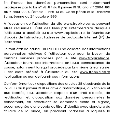
En France, les données personnelles sont notamment
protégées par la loi n° 78-87 du 6 janvier 1978, la loi n° 2004-801
du 6 août 2004, l'article L. 226-13 du Code pénal et la Directive
Européenne du 24 octobre 1995.
A l'occasion de l'utilisation du site
www.tropikelec.re
, peuvent
êtres recueillies : l'URL des liens par l'intermédiaire desquels
l'utilisateur a accédé au site
www.tropikelec.re
, le fournisseur
d'accès de l'utilisateur, l'adresse de protocole Internet (IP) de
l'utilisateur.
En tout état de cause TROPIK'ELEC ne collecte des informations
personnelles relatives à l'utilisateur que pour le besoin de
certains services proposés par le site
www.tropikelec.re
.
L'utilisateur fournit ces informations en toute connaissance de
cause, notamment lorsqu'il procède par lui-même à leur saisie.
Il est alors précisé à l'utilisateur du site
www.tropikelec.re
l’obligation ou non de fournir ces informations.
Conformément aux dispositions des articles 38 et suivants de la
loi 78-17 du 6 janvier 1978 relative à l’informatique, aux fichiers et
aux libertés, tout utilisateur dispose d’un droit d’accès, de
rectification et d’opposition aux données personnelles le
concernant, en effectuant sa demande écrite et signée,
accompagnée d’une copie du titre d’identité avec signature du
titulaire de la pièce, en précisant l’adresse à laquelle la