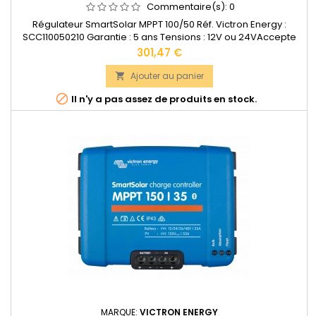
Commentaire(s):
0
Régulateur SmartSolar MPPT 100/50 Réf. Victron Energy :
SCC110050210 Garantie : 5 ans Tensions : 12V ou 24VAccepte
en 12V jusqu'à 700W de panneaux solaires. Accepte en 24V
Prix
301,47 €
jusqu'à 1400W de panneaux solaires.Bornes de puissance: 16
mm2 Dimensions : 130 x 186 x 70 mm Poids : 1,3kg
Ajouter au panier

Documentation technique disponible dans les "DOCUMENTS...

Il n'y a pas assez de produits en stock.
MARQUE:
VICTRON ENERGY