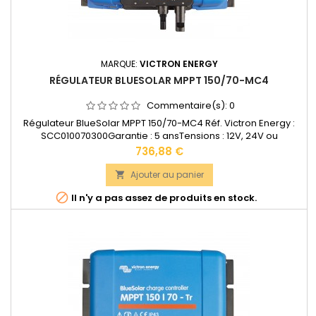
MARQUE:
VICTRON ENERGY
RÉGULATEUR BLUESOLAR MPPT 150/70-MC4
Commentaire(s):
0
Régulateur BlueSolar MPPT 150/70-MC4 Réf. Victron Energy :
SCC010070300Garantie : 5 ansTensions : 12V, 24V ou
48VAccepte en 12V jusqu'à 1000W de panneaux solaires.
Prix
736,88 €
Accepte en 24V jusqu'à 2000W de panneaux solaires.
Accepte en 48V jusqu'à 4000W de panneaux
Ajouter au panier

solairesDimensions :...

Il n'y a pas assez de produits en stock.