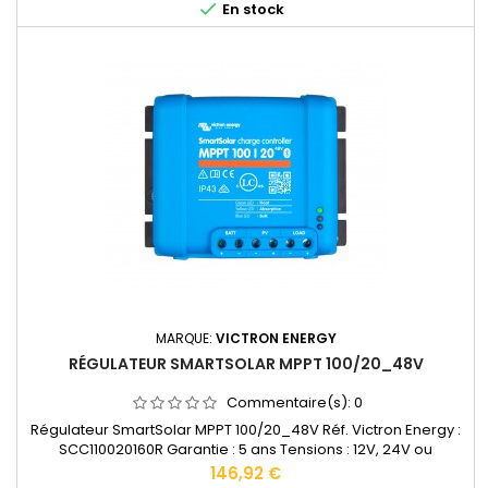

En stock
MARQUE:
VICTRON ENERGY
RÉGULATEUR SMARTSOLAR MPPT 100/20_48V
Commentaire(s):
0
Régulateur SmartSolar MPPT 100/20_48V Réf. Victron Energy :
SCC110020160R Garantie : 5 ans Tensions : 12V, 24V ou
48VAccepte en 12V jusqu'à 290W de panneaux solaires.
Prix
146,92 €