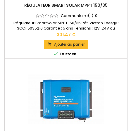
RÉGULATEUR SMARTSOLAR MPPT 150/35
Commentaire(s):
0
Régulateur SmartSolar MPPT 150/35 Réf. Victron Energy :
SCC115035210 Garantie : 5 ans Tensions : 12V, 24V ou
48VAccepte en 12V jusqu'à 500W de panneaux solaires.
Prix
301,47 €
Accepte en 24V jusqu'à 1000W de panneaux solaires.
Accepte en 48V jusqu'à 2000W de panneaux solaires.Bornes
Ajouter au panier

de puissance: 16 mm2 Dimensions : 130 x 186 x 70 mm Poids :

En stock
1,3kg...