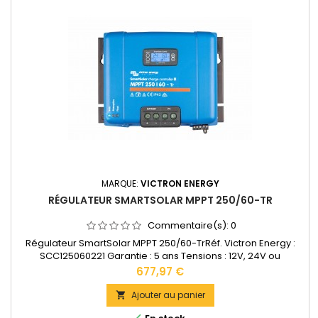
MARQUE:
VICTRON ENERGY
RÉGULATEUR SMARTSOLAR MPPT 250/60-TR
Commentaire(s):
0
Régulateur SmartSolar MPPT 250/60-TrRéf. Victron Energy :
SCC125060221 Garantie : 5 ans Tensions : 12V, 24V ou
48VAccepte en 12V jusqu'à 1200W de panneaux solaires.
Prix
677,97 €
Accepte en 24V jusqu'à 2400W de panneaux solaires.
Accepte en 48V jusqu'à 4900W de panneaux solaires.Bornes
Ajouter au panier

de puissance: 35 mm2 Dimensions : 185 x 250 x 95 mm Poids :
