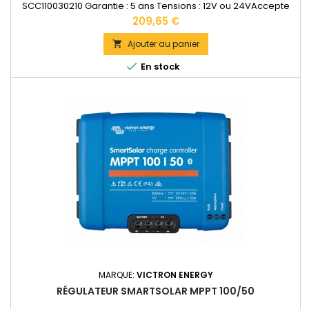
SCC110030210 Garantie : 5 ans Tensions : 12V ou 24VAccepte
en 12V jusqu'à 440W de panneaux solaires. Accepte en 24V
Prix
209,65 €
jusqu'à 880W de panneaux solaires.Bornes de puissance: 16
mm2 Dimensions : 100 x 113 x 70 mm Poids : 1,3kg
Ajouter au panier

Documentation technique disponible dans les "DOCUMENTS...

En stock
MARQUE:
VICTRON ENERGY
RÉGULATEUR SMARTSOLAR MPPT 100/50