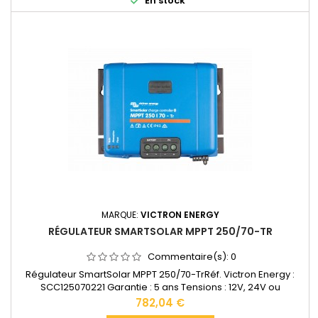
En stock
3 kg...
MARQUE:
VICTRON ENERGY
RÉGULATEUR SMARTSOLAR MPPT 250/70-TR
Commentaire(s):
0
Régulateur SmartSolar MPPT 250/70-TrRéf. Victron Energy :
SCC125070221 Garantie : 5 ans Tensions : 12V, 24V ou
48VAccepte en 12V jusqu'à 1000W de panneaux solaires.
Prix
782,04 €
Accepte en 24V jusqu'à 2000W de panneaux solaires.