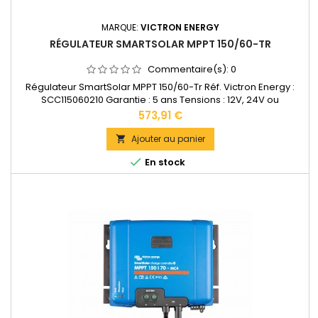
MARQUE:
VICTRON ENERGY
RÉGULATEUR SMARTSOLAR MPPT 150/60-TR
Commentaire(s):
0
Régulateur SmartSolar MPPT 150/60-Tr Réf. Victron Energy :
SCC115060210 Garantie : 5 ans Tensions : 12V, 24V ou
48VAccepte en 12V jusqu'à 860W de panneaux solaires.
Prix
573,91 €
Accepte en 24V jusqu'à 1720W de panneaux solaires.
Accepte en 48V jusqu'à 3440W de panneaux solaires.Bornes
Ajouter au panier

de puissance: 35 mm2 Dimensions : 185 x 250 x 95 mm Poids :

En stock
3 kg...