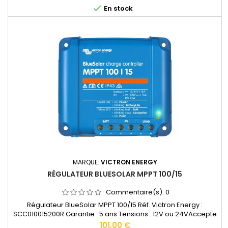
0,5kgDocumentation technique disponible dans les...

En stock
MARQUE:
VICTRON ENERGY
RÉGULATEUR BLUESOLAR MPPT 100/15
Commentaire(s):
0
Régulateur BlueSolar MPPT 100/15 Réf. Victron Energy :
SCC010015200R Garantie : 5 ans Tensions : 12V ou 24VAccepte
en 12V jusqu'à 145W de panneaux solaires. Accepte en 24V
Prix
101,00 €