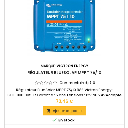
MARQUE:
VICTRON ENERGY
RÉGULATEUR BLUESOLAR MPPT 75/10
Commentaire(s):
0
Régulateur BlueSolar MPPT 75/10 Réf. Victron Energy :
SCC010010050R Garantie : 5 ans Tensions : 12V ou 24VAccepte
en 12V jusqu'à 145W de panneaux solaires. Accepte en 24V
Prix
73,46 €
jusqu'à 290W de panneaux solaires.Bornes de puissance: 6
mm2 Dimensions : 100 x 113 x 40 mm Poids : 0,5kg
Ajouter au panier

Documentation technique disponible dans les "DOCUMENTS

En stock
JOINTS".