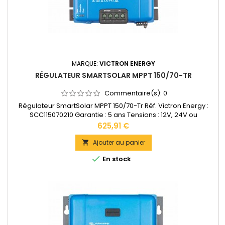
MARQUE:
VICTRON ENERGY
RÉGULATEUR SMARTSOLAR MPPT 150/70-TR
Commentaire(s):
0
Régulateur SmartSolar MPPT 150/70-Tr Réf. Victron Energy :
SCC115070210 Garantie : 5 ans Tensions : 12V, 24V ou
48VAccepte en 12V jusqu'à 1000W de panneaux solaires.
Prix
625,91 €
Accepte en 24V jusqu'à 2000W de panneaux solaires.
Accepte en 48V jusqu'à 4000W de panneaux solaires.Bornes
Ajouter au panier

de puissance: 35 mm2 Dimensions : 185 x 250 x 95 mm Poids :

En stock
3 kg...