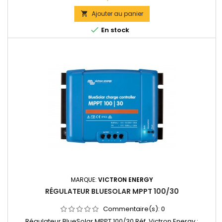
jusqu'à 440W de panneaux solaires.Bornes de puissance: 6
mm2 Dimensions : 100 x 113 x 50 mm Poids : 0,6kg
Ajouter au panier

Documentation technique disponible dans les "DOCUMENTS

En stock
JOINTS".
MARQUE:
VICTRON ENERGY
RÉGULATEUR BLUESOLAR MPPT 100/30
Commentaire(s):
0
Régulateur BlueSolar MPPT 100/30 Réf. Victron Energy :