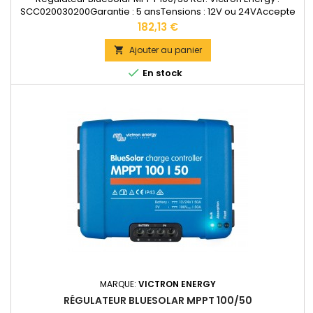
SCC020030200Garantie : 5 ansTensions : 12V ou 24VAccepte
en 12V jusqu'à 440W de panneaux solaires. Accepte en 24V
Prix
182,13 €
jusqu'à 880W de panneaux solaires.Bornes de puissance: 16
mm2Dimensions : 130 x 186 x 70 mmPoids : 1,3
Ajouter au panier

kgDocumentation technique disponible dans les...

En stock
MARQUE:
VICTRON ENERGY
RÉGULATEUR BLUESOLAR MPPT 100/50