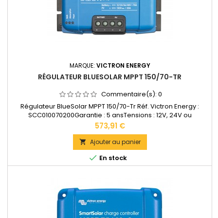
MARQUE:
VICTRON ENERGY
RÉGULATEUR BLUESOLAR MPPT 150/70-TR
Commentaire(s):
0
Régulateur BlueSolar MPPT 150/70-Tr Réf. Victron Energy :
SCC010070200Garantie : 5 ansTensions : 12V, 24V ou
48VAccepte en 12V jusqu'à 1000W de panneaux solaires.
Prix
573,91 €
Accepte en 24V jusqu'à 2000W de panneaux solaires.
Accepte en 48V jusqu'à 4000W de panneaux
Ajouter au panier

solairesDimensions :...

En stock