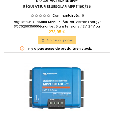
MARQUE:
VICTRON ENERGY
RÉGULATEUR BLUESOLAR MPPT 150/35
Commentaire(s):
0
Régulateur BlueSolar MPPT 150/35 Réf. Victron Energy :
SCC020035000Garantie : 5 ansTensions : 12V, 24V ou
48VAccepte en 12V jusqu'à 500W de panneaux solaires.
Prix
273,95 €
Accepte en 24V jusqu'à 1000W de panneaux solaires.
Accepte en 48V jusqu'à 2000W de panneaux
Ajouter au panier

solairesDimensions : 130 x 186 x 70 mmPoids : 1,25

Il n'y a pas assez de produits en stock.
kgDocumentation...