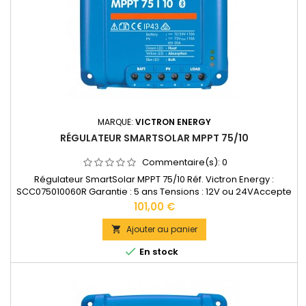
MARQUE:
VICTRON ENERGY
RÉGULATEUR SMARTSOLAR MPPT 75/10
Commentaire(s):
0
Régulateur SmartSolar MPPT 75/10 Réf. Victron Energy :
SCC075010060R Garantie : 5 ans Tensions : 12V ou 24VAccepte
en 12V jusqu'à 145W de panneaux solaires. Accepte en 24V
Prix
101,00 €
jusqu'à 290W de panneaux solaires.Bornes de puissance: 6
mm2 Dimensions : 100 x 113 x 40 mm Poids : 0,5kg
Ajouter au panier

Documentation technique disponible dans les "DOCUMENTS

En stock
JOINTS".