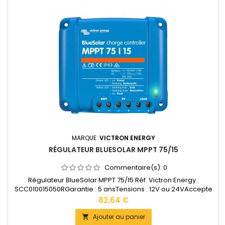
MARQUE:
VICTRON ENERGY
RÉGULATEUR BLUESOLAR MPPT 75/15
Commentaire(s):
0
Régulateur BlueSolar MPPT 75/15 Réf. Victron Energy :
SCC010015050RGarantie : 5 ansTensions : 12V ou 24VAccepte
en 12V jusqu'à 220W de panneaux solaires. Accepte en 24V
Prix
82,64 €
jusqu'à 440W de panneaux solaires.Bornes de puissance: 6
mm2Dimensions : 100 x 113 x 40 mmPoids :
Ajouter au panier
