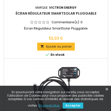
MARQUE:
VICTRON ENERGY
ÉCRAN RÉGULATEUR SMARTSOLAR PLUGGABLE
Commentaire(s):
0
Écran Régulateur SmartSolar Pluggable
Prix
52,03 €
Ajouter au panier


En stock
En poursuivant votre navigation sur ce site, vous acceptez
l'utilisation de Cookies pour vous proposer des publicités ciblées
adaptées à vos centres d'intérêts et réaliser des statistiques de
visites.
En savoir plus.
Accepter