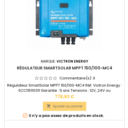
MARQUE:
VICTRON ENERGY
RÉGULATEUR SMARTSOLAR MPPT 150/100-MC4
Commentaire(s):
0
Régulateur SmartSolar MPPT 150/100-MC4 Réf. Victron Energy :
SCC115110311 Garantie : 5 ans Tensions : 12V, 24V ou
48VAccepte en 12V jusqu'à 1450W de panneaux solaires.
Prix
778,93 €
Accepte en 24V jusqu'à 2900W de panneaux solaires.
Accepte en 48V jusqu'à 5800W de panneaux solaires.Bornes
Ajouter au panier

de puissance: 35 mm2 Dimensions : 216 x 295 x 103 mm Poids :

Il n'y a pas assez de produits en stock.
4,5...