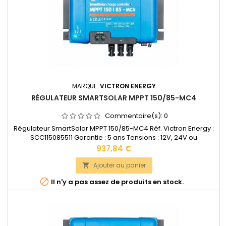
MARQUE:
VICTRON ENERGY
RÉGULATEUR SMARTSOLAR MPPT 150/85-MC4
Commentaire(s):
0
Régulateur SmartSolar MPPT 150/85-MC4 Réf. Victron Energy :
SCC115085511 Garantie : 5 ans Tensions : 12V, 24V ou
48VAccepte en 12V jusqu'à 1200W de panneaux solaires.
Prix
937,84 €
Accepte en 24V jusqu'à 2400W de panneaux solaires.
Accepte en 48V jusqu'à 4900W de panneaux solaires.Bornes
Ajouter au panier

de puissance: 35 mm2 Dimensions : 216 x 295 x 103 mm Poids :

Il n'y a pas assez de produits en stock.
4,5...