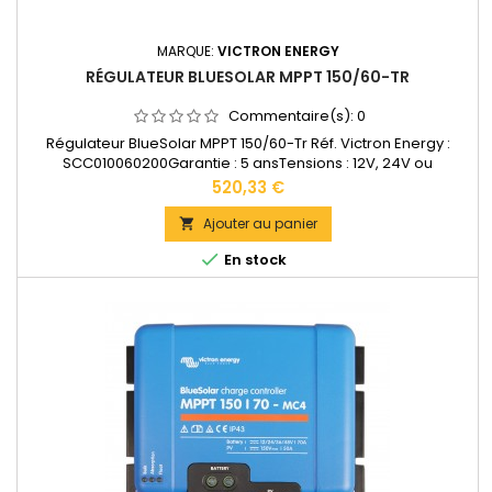
MARQUE:
VICTRON ENERGY
RÉGULATEUR BLUESOLAR MPPT 150/60-TR
Commentaire(s):
0
Régulateur BlueSolar MPPT 150/60-Tr Réf. Victron Energy :
SCC010060200Garantie : 5 ansTensions : 12V, 24V ou
48VAccepte en 12V jusqu'à 860W de panneaux solaires.
Prix
520,33 €
Accepte en 24V jusqu'à 1720W de panneaux solaires.
Accepte en 48V jusqu'à 3440W de panneaux
Ajouter au panier

solairesDimensions : 185 x 250 x 95 mmPoids : 3 kg...

En stock