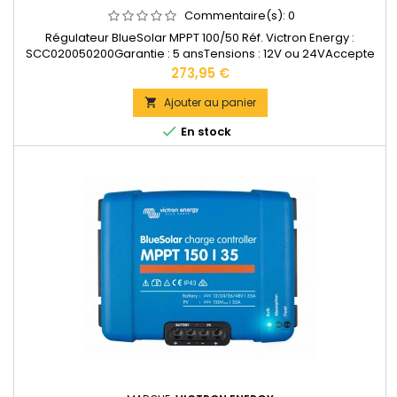
Commentaire(s):
0
Régulateur BlueSolar MPPT 100/50 Réf. Victron Energy :
SCC020050200Garantie : 5 ansTensions : 12V ou 24VAccepte
en 12V jusqu'à 700W de panneaux solaires. Accepte en 24V
Prix
273,95 €
jusqu'à 1400W de panneaux solaires.Dimensions : 130 x 186 x
70 mmPoids : 1,3kgDocumentation technique disponible dans
Ajouter au panier

les...

En stock