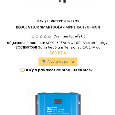
MARQUE:
VICTRON ENERGY
RÉGULATEUR SMARTSOLAR MPPT 150/70-MC4
Commentaire(s):
0
Régulateur SmartSolar MPPT 150/70-MC4 Réf. Victron Energy :
SCC115070511 Garantie : 5 ans Tensions : 12V, 24V ou
48VAccepte en 12V jusqu'à 1000W de panneaux solaires.
Prix
803,87 €
Accepte en 24V jusqu'à 2000W de panneaux solaires.
Accepte en 48V jusqu'à 4000W de panneaux solaires.Bornes
Ajouter au panier

de puissance: 35 mm2 Dimensions : 215 x 250 x 95 mm Poids :

Il n'y a pas assez de produits en stock.
3 kg...