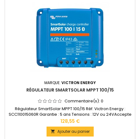
MARQUE:
VICTRON ENERGY
RÉGULATEUR SMARTSOLAR MPPT 100/15
Commentaire(s):
0
Régulateur SmartSolar MPPT 100/15 Réf. Victron Energy :
SCC110015060R Garantie : 5 ans Tensions : 12V ou 24VAccepte
en 12V jusqu'à 220W de panneaux solaires. Accepte en 24V
Prix
128,55 €
jusqu'à 440W de panneaux solaires.Bornes de puissance: 6
mm2 Dimensions : 100 x 113 x 50 mm Poids : 0,6kg
Ajouter au panier

Documentation technique disponible dans les "DOCUMENTS...