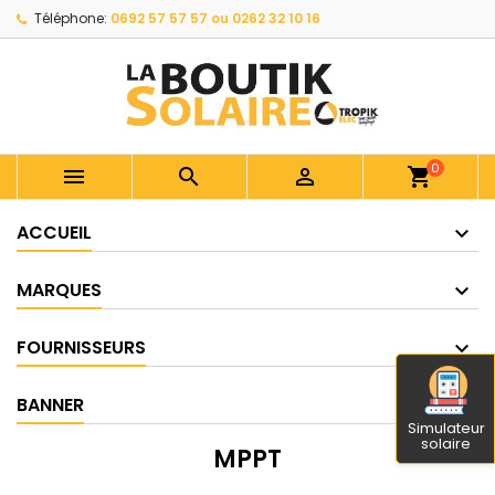
Téléphone:
0692 57 57 57 ou 0262 32 10 16
0



shopping_cart
ACCUEIL
MARQUES
FOURNISSEURS
BANNER
Simulateur
solaire
MPPT