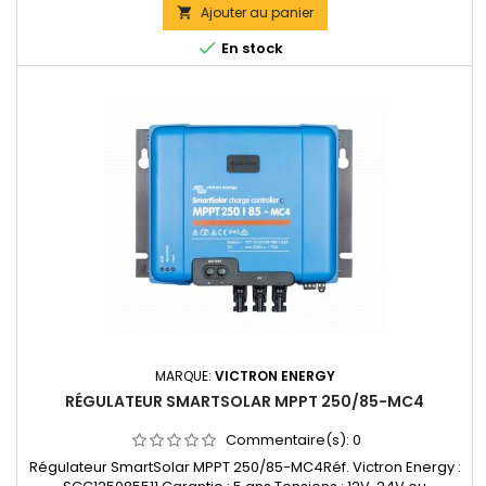
Accepte en 48V jusqu'à 4000W de panneaux solaires.Bornes
Ajouter au panier

de puissance: 35 mm2 Dimensions : 185 x 250 x 95 mm Poids :

En stock
3...
MARQUE:
VICTRON ENERGY
RÉGULATEUR SMARTSOLAR MPPT 250/85-MC4
Commentaire(s):
0
Régulateur SmartSolar MPPT 250/85-MC4Réf. Victron Energy :