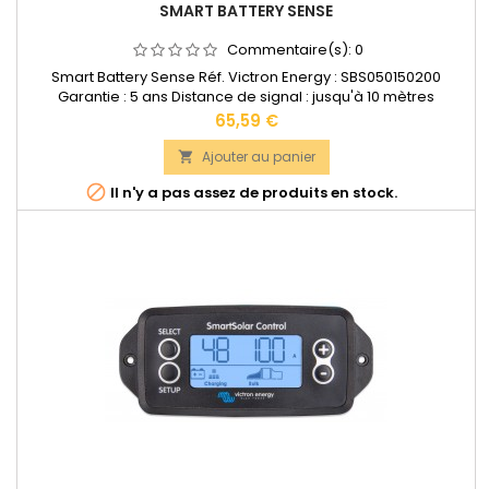
SMART BATTERY SENSE
Commentaire(s):
0
Smart Battery Sense Réf. Victron Energy : SBS050150200
Garantie : 5 ans Distance de signal : jusqu'à 10 mètres
Longueur de câbles : 45 cm Dimensions : 38 x 38 x 14 mm
Prix
65,59 €
Compatible avec l'application Victron Connect.
Documentation technique disponible dans les "DOCUMENTS
Ajouter au panier

JOINTS".

Il n'y a pas assez de produits en stock.