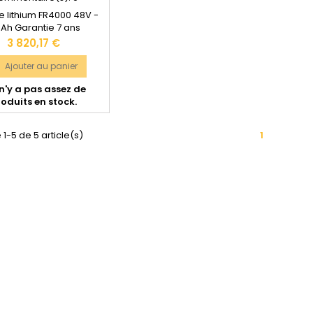
ie lithium FR4000 48V -
0Ah Garantie 7 ans
ensions (longueur x
Prix
3 820,17 €
rgeur x hauteur) :
0*178 mm Poids: 48 kg
Ajouter au panier

mentation technique
 n'y a pas assez de
ponible dans les "
oduits en stock.
ocuments joints "
 1-5 de 5 article(s)
1