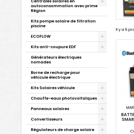
Centrales solaires en
autoconsommation avec prime
Région
Kits pompe solaire de filtration
piscine
Il y a 5 pr
ECOFLOW
Kits anti-coupure EDF
Générateurs électriques
nomades
Borne de recharge pour
véhicule électrique
Kits Solaires véhicule
Chauffe-eaux photovoltaïques
MAR
Panneaux solaires
BATTE
Convertisseurs
SMART
Régulateurs de charge solaire
C