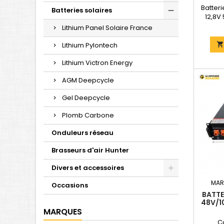
Batteri
Batteries solaires
12,8V
Dimensi
Lithium Panel Solaire France
Poids 
techniq
Lithium Pylontech
"DO
Lithium Victron Energy
AGM Deepcycle
Gel Deepcycle
Plomb Carbone
Onduleurs réseau
Brasseurs d'air Hunter
Divers et accessoires
MAR
Occasions
BATTE
48V/1
MARQUES
C