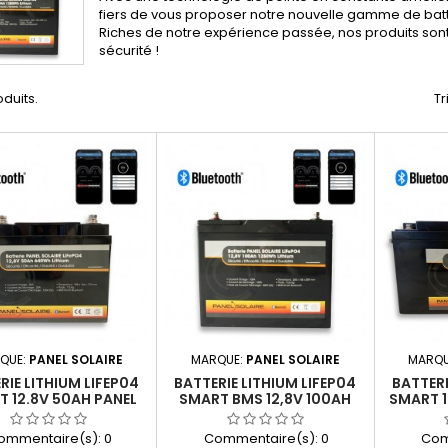
fiers de vous proposer notre nouvelle gamme de batte
Riches de notre expérience passée, nos produits sont
sécurité !
oduits.
Tr
QUE:
PANEL SOLAIRE
MARQUE:
PANEL SOLAIRE
MARQU
RIE LITHIUM LIFEP04
BATTERIE LITHIUM LIFEP04
BATTERI
 12.8V 50AH PANEL
SMART BMS 12,8V 100AH
SMART 1
SOLAIRE
PANEL SOLAIRE
ommentaire(s):
0
Commentaire(s):
0
Com