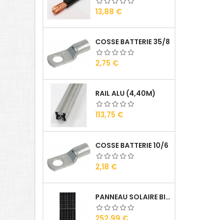
Prix
13,88 €
COSSE BATTERIE 35/8
Prix
2,75 €
RAIL ALU (4,40M)
Prix
113,75 €
COSSE BATTERIE 10/6
Prix
2,18 €
PANNEAU SOLAIRE BISOL DUPLEX 410 WC MONO
Prix
252,99 €