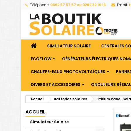
Téléphone:
0692 57 57 57 ou 0262 32 10 16
Email:
t
SIMULATEUR SOLAIRE
CENTRALES S
ECOFLOW
GÉNÉRATEURS ÉLECTRIQUES NOM
CHAUFFE-EAUX PHOTOVOLTAÏQUES
PANNEA
DIVERS ET ACCESSOIRES
ONDULEURS RÉSEA
Accueil
Batteries solaires
Lithium Panel Sola
ACCUEIL
Simulateur Solaire