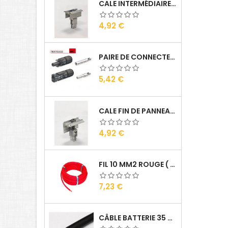
CALE INTERMÉDIAIRE DE PANNEAUX ALU
Prix
4,92 €
PAIRE DE CONNECTEURS MC4
Prix
5,42 €
CALE FIN DE PANNEAUX ALU
Prix
4,92 €
FIL 10 MM2 ROUGE ( VENDU AU ML )
Prix
7,23 €
CÂBLE BATTERIE 35 MM2 ( VENDU AU ML )