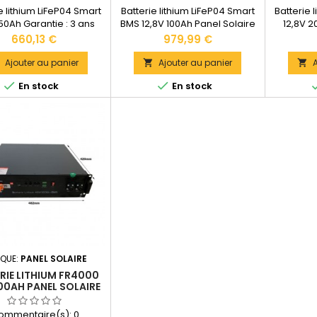
e lithium LiFeP04 Smart
Batterie lithium LiFeP04 Smart
Batterie 
 50Ah Garantie : 3 ans
BMS 12,8V 100Ah Panel Solaire
12,8V 2
ons : 198 x 166 x 170 mm
Garantie : 3 ans Dimensions :
Garantie
Prix
Prix
660,13 €
979,99 €
: 7,5 kg Documentation
260 x 168 x 209 mm Poids : 12,6
483 x 170
ue disponible dans les
kg Documentation technique
kgDocum
Ajouter au panier
Ajouter au panier
A



CUMENTS JOINTS".
disponible dans les
disp


En stock
En stock
"DOCUMENTS JOINTS".
"DOC
QUE:
PANEL SOLAIRE
RIE LITHIUM FR4000
00AH PANEL SOLAIRE
ommentaire(s):
0