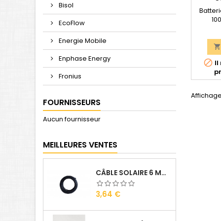
Bisol
Batter
10
EcoFlow
Dimm
la
Energie Mobile
480*42
Docu
Enphase Energy

Il
dis
pr
d
Fronius
Affichage
FOURNISSEURS
Aucun fournisseur
MEILLEURES VENTES
CÂBLE SOLAIRE 6 MM2 ( VENDU AU ML )
Prix
3,64 €