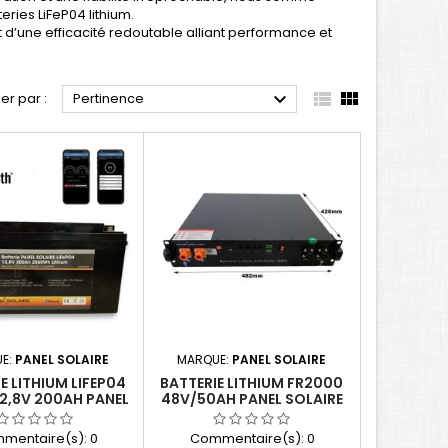
ries LiFeP04 lithium.
 d’une efficacité redoutable alliant performance et



ier par :
Pertinence
E:
PANEL SOLAIRE
MARQUE:
PANEL SOLAIRE
E LITHIUM LIFEP04
BATTERIE LITHIUM FR2000
2,8V 200AH PANEL
48V/50AH PANEL SOLAIRE
SOLAIRE
mentaire(s):
0
Commentaire(s):
0