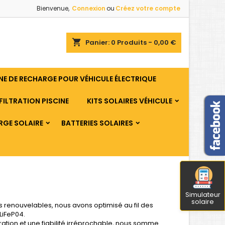
Bienvenue,
Connexion
ou
Créez votre compte
shopping_cart
Panier:
0
Produits - 0,00 €
E DE RECHARGE POUR VÉHICULE ÉLECTRIQUE
FILTRATION PISCINE
KITS SOLAIRES VÉHICULE
RGE SOLAIRE
BATTERIES SOLAIRES
Simulateur
solaire
 renouvelables, nous avons optimisé au fil des
LiFeP04.
ation et une fiabilité irréprochable, nous somme