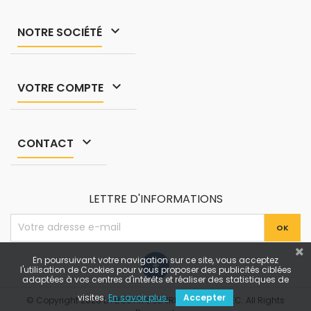

NOTRE SOCIÉTÉ

VOTRE COMPTE

CONTACT
LETTRE D'INFORMATIONS
En poursuivant votre navigation sur ce site, vous acceptez
l'utilisation de Cookies pour vous proposer des publicités ciblées
adaptées à vos centres d'intérêts et réaliser des statistiques de
visites.
En savoir plus.
Accepter
© Copyright 2026 LA BOUTIK SOLAIRE by TROPIK ELEC. All Rights