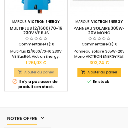
MARQUE:
VICTRON ENERGY
MARQUE:
VICTRON ENERGY
MULTIPLUS 12/1600/70-16
PANNEAU SOLAIRE 305W-
230V VE.BUS
20V MONO
Commentaire(s):
0
Commentaire(s):
0
MultiPlus 12/1600/70-16 230V
Panneau solaire 305W-20V
VE.BusRéf. Victron Energy :
Mono VICTRON ENERGY Réf.
PMP122160000 GARANTIE : 5
Victron Energy : SPM04304200
Prix
Prix
1 261,03 €
303,24 €
ANSPuissance continue : 1600
GARANTIE : 5 ANSNombre de
VA (Puissance de crête : 2800
cellules en série : 60Longueur
Ajouter au panier
Ajouter au panier


W) Section de câble maximale
de câble : 900 mmType de


Il n'y a pas assez de
En stock
: 50 mm2Dimensions : 470 x 265
connecteurs : MC4Dimensions 
produits en stock.
x 120 mmPoids : 10,2
1658 x 1002 x 35 mm Poids : 19
kgDocumentation technique
kgDocumentation technique
disponible dans les
disponible dans les...
"DOCUMENTS JOINTS".

NOTRE OFFRE