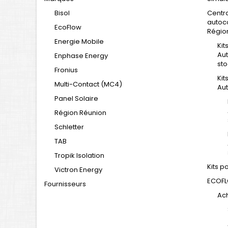
Bisol
Centra
autoc
EcoFlow
Régio
Energie Mobile
Kit
Au
Enphase Energy
st
Fronius
Kit
Multi-Contact (MC4)
Au
Panel Solaire
Région Réunion
Schletter
TAB
Tropik Isolation
Kits p
Victron Energy
ECOF
Fournisseurs
Ac