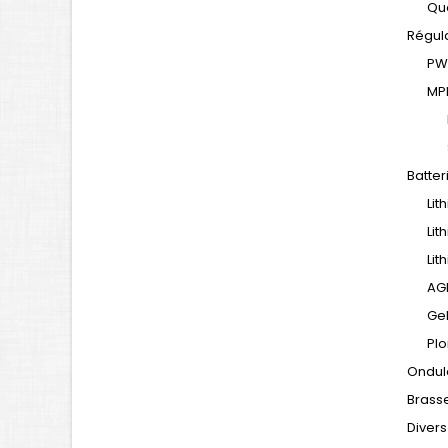
Qua
Régul
P
MP
Batter
Lit
Lit
Lit
AG
Ge
Pl
Ondul
Brasse
Divers