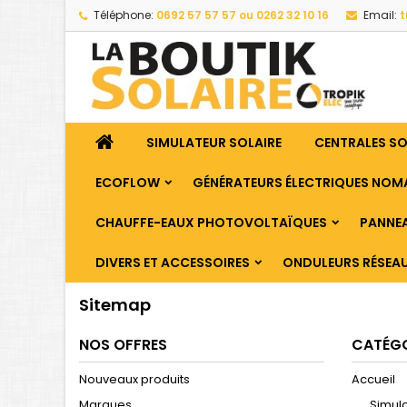
Téléphone:
0692 57 57 57 ou 0262 32 10 16
Email:
t
SIMULATEUR SOLAIRE
CENTRALES S
ECOFLOW
GÉNÉRATEURS ÉLECTRIQUES NOM
CHAUFFE-EAUX PHOTOVOLTAÏQUES
PANNEA
DIVERS ET ACCESSOIRES
ONDULEURS RÉSEA
Sitemap
NOS OFFRES
CATÉGO
Nouveaux produits
Accueil
Marques
Simula