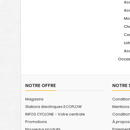
Acc
Acc
Mon
Cha
Co
Lot
Ac
Occas
NOTRE OFFRE
NOTRE 
Magasins
Conditio
Stations électriques ECOFLOW
Mentions
INFOS CYCLONE - Votre centrale
Conditio
Promotions
À propos
Nouveaux produits
Paiement