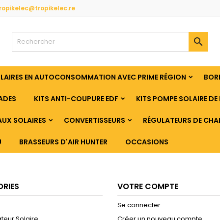
ropikelec@tropikelec.re

OLAIRES EN AUTOCONSOMMATION AVEC PRIME RÉGION
BORN
ADES
KITS ANTI-COUPURE EDF
KITS POMPE SOLAIRE DE 
UX SOLAIRES
CONVERTISSEURS
RÉGULATEURS DE CHA
U
BRASSEURS D'AIR HUNTER
OCCASIONS
RIES
VOTRE COMPTE
Se connecter
teur Solaire
Créer un nouveau compte