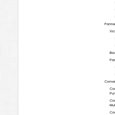
Panne
Vic
Bis
Pan
Conve
Con
Pur
Con
Mul
Con