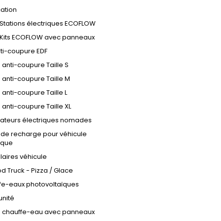
ation
Stations électriques ECOFLOW
Kits ECOFLOW avec panneaux
nti-coupure EDF
s anti-coupure Taille S
s anti-coupure Taille M
s anti-coupure Taille L
s anti-coupure Taille XL
ateurs électriques nomades
 de recharge pour véhicule
ique
olaires véhicule
d Truck - Pizza / Glace
fe-eaux photovoltaïques
'unité
ts chauffe-eau avec panneaux