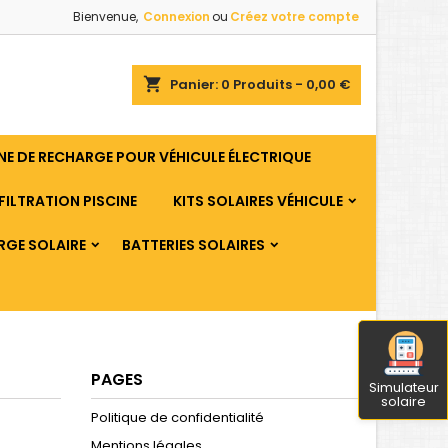
Bienvenue,
Connexion
ou
Créez votre compte
shopping_cart
Panier:
0
Produits - 0,00 €
E DE RECHARGE POUR VÉHICULE ÉLECTRIQUE
FILTRATION PISCINE
KITS SOLAIRES VÉHICULE
RGE SOLAIRE
BATTERIES SOLAIRES
PAGES
Simulateur
solaire
Politique de confidentialité
Mentions légales