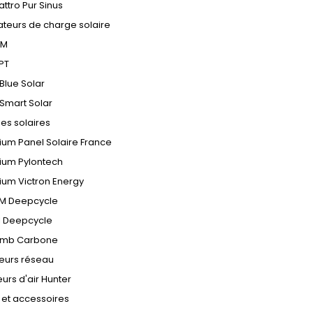
ttro Pur Sinus
ateurs de charge solaire
WM
PT
Blue Solar
Smart Solar
ies solaires
hium Panel Solaire France
hium Pylontech
hium Victron Energy
M Deepcycle
l Deepcycle
omb Carbone
eurs réseau
urs d'air Hunter
 et accessoires