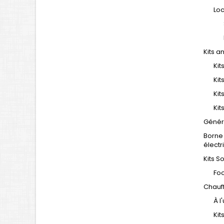
Loc
Kits a
Kit
Kit
Kit
Kit
Génér
Borne
électr
Kits S
Foo
Chauf
À l
Ki