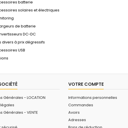
essoires batterie
essoires solaires et électriques
itoring
rgeurs de batterie
nvertisseurs DC-DC
s divers à prix dégressifs
cessoires USB
ions
SOCIÉTÉ
VOTRE COMPTE
ns Générales - LOCATION
Informations personnelles
 légales
Commandes
ns Générales - VENTE
Avoirs
Adresses
 sécurisé
Bons de réduction