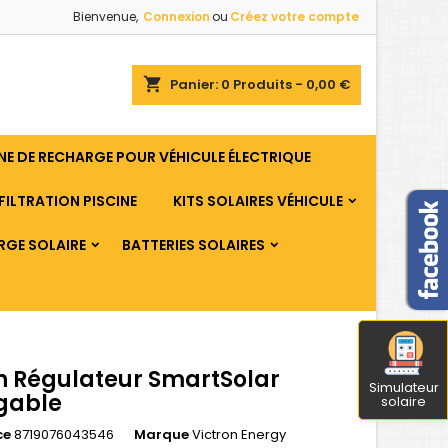
Bienvenue,
Connexion
ou
Créez votre compte
shopping_cart
Panier:
0
Produits - 0,00 €
E DE RECHARGE POUR VÉHICULE ÉLECTRIQUE
FILTRATION PISCINE
KITS SOLAIRES VÉHICULE
RGE SOLAIRE
BATTERIES SOLAIRES
n Régulateur SmartSolar
Simulateur
gable
solaire
ce
8719076043546
Marque
Victron Energy