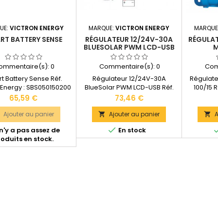
UE:
VICTRON ENERGY
MARQUE:
VICTRON ENERGY
MARQUE
RT BATTERY SENSE
RÉGULATEUR 12/24V-30A
RÉGULA
BLUESOLAR PWM LCD-USB
M
ommentaire(s):
0
Commentaire(s):
0
Com
t Battery Sense Réf.
Régulateur 12/24V-30A
Régulate
 Energy : SBS050150200
BlueSolar PWM LCD-USB Réf.
100/15 R
ie : 5 ans Distance de
Victron Energy : SCC010005050
SCC110015
Prix
Prix
65,59 €
73,46 €
l : jusqu'à 10 mètres
Garantie : 5 ans Courant de
Tensions 
ur de câbles : 45 cm
charge nominale: 30A
en 12V
Ajouter au panier
Ajouter au panier
A


ions : 38 x 38 x 14 mm
Détection automatique de la
panneaux

 n'y a pas assez de
En stock
ble avec l'application
tension : 12V ou 24VAccepte
en 24V
oduits en stock.
Victron Connect.
en 12V jusqu'à 840W de
panneaux
entation technique
panneaux solaires. Accepte
puissanc
sponible dans les
en 24V jusqu'à 1650W de
: 100 x 11
CUMENTS JOINTS".
panneaux
Docume
solaires.Équipements de base
disp
: 2 ports USB (tension 5V avec
"
2A)...