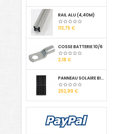
RAIL ALU (4,40M)
Prix
113,75 €
COSSE BATTERIE 10/6
Prix
2,18 €
PANNEAU SOLAIRE BISOL DUPLEX 410 WC MONO
Prix
252,99 €