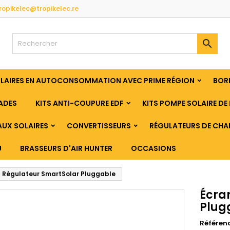
ropikelec@tropikelec.re

OLAIRES EN AUTOCONSOMMATION AVEC PRIME RÉGION
BORN
ADES
KITS ANTI-COUPURE EDF
KITS POMPE SOLAIRE DE 
UX SOLAIRES
CONVERTISSEURS
RÉGULATEURS DE CHA
U
BRASSEURS D'AIR HUNTER
OCCASIONS
n Régulateur SmartSolar Pluggable
Écra
Plug
Référen