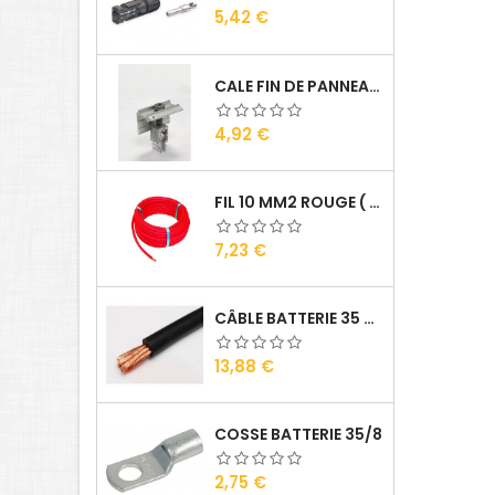
Prix
5,42 €
CALE FIN DE PANNEAUX ALU
Prix
4,92 €
FIL 10 MM2 ROUGE ( VENDU AU ML )
Prix
7,23 €
CÂBLE BATTERIE 35 MM2 ( VENDU AU ML )
Prix
13,88 €
COSSE BATTERIE 35/8
Prix
2,75 €