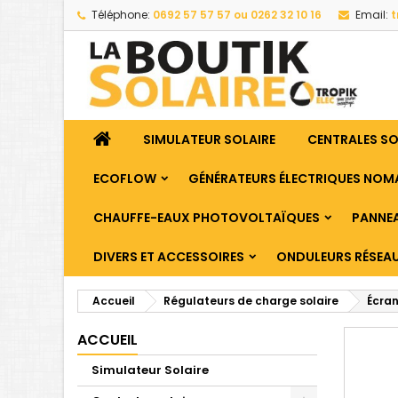
Téléphone:
0692 57 57 57 ou 0262 32 10 16
Email:
t
SIMULATEUR SOLAIRE
CENTRALES S
ECOFLOW
GÉNÉRATEURS ÉLECTRIQUES NOM
CHAUFFE-EAUX PHOTOVOLTAÏQUES
PANNEA
DIVERS ET ACCESSOIRES
ONDULEURS RÉSEA
Accueil
Régulateurs de charge solaire
Écra
ACCUEIL
Simulateur Solaire