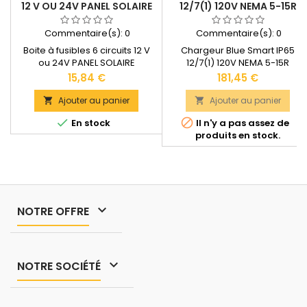
12 V OU 24V PANEL SOLAIRE
12/7(1) 120V NEMA 5-15R
Commentaire(s):
0
Commentaire(s):
0
Boite à fusibles 6 circuits 12 V
Chargeur Blue Smart IP65
ou 24V PANEL SOLAIRE
12/7(1) 120V NEMA 5-15R
Alimentation : 12-24V Nombre
Prix
Prix
15,84 €
181,45 €
de circuits : 6
Ajouter au panier
Ajouter au panier




En stock
Il n'y a pas assez de
produits en stock.

NOTRE OFFRE

NOTRE SOCIÉTÉ