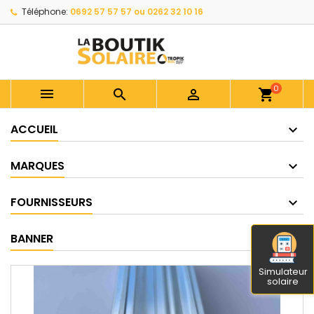
Téléphone:
0692 57 57 57 ou 0262 32 10 16
0



shopping_cart
ACCUEIL
MARQUES
FOURNISSEURS
BANNER
Simulateur
solaire