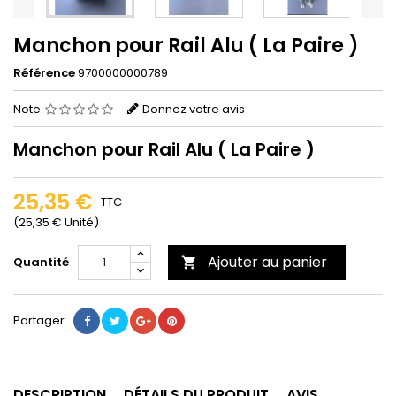
Manchon pour Rail Alu ( La Paire )
Référence
9700000000789
Note
Donnez votre avis
Manchon pour Rail Alu ( La Paire )
25,35 €
TTC
(25,35 € Unité)
Ajouter au panier
Quantité

Partager
DESCRIPTION
DÉTAILS DU PRODUIT
AVIS