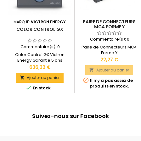
PAIRE DE CONNECTEURS
MARQUE:
VICTRON ENERGY
MC4 FORME Y
COLOR CONTROL GX
Commentaire(s):
0
Commentaire(s):
0
Paire de Connecteurs MC4
Forme Y
Color Control GX Victron
Prix
22,27 €
Energy Garantie 5 ans
Référence produit Victron :
Prix
636,32 €
Ajouter au panier

BPP010300100R Dimensions : 130
x 120 x 40 mm Documentation
Ajouter au panier


Il n'y a pas assez de
technique disponible dans les
produits en stock.

En stock
"DOCUMENTS JOINTS".
Suivez-nous sur Facebook