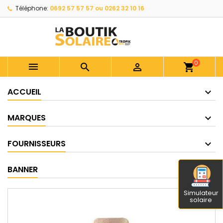
Téléphone:
0692 57 57 57 ou 0262 32 10 16
0



shopping_cart
ACCUEIL
MARQUES
FOURNISSEURS
BANNER
Simulateur
solaire