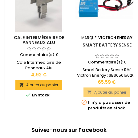
CALE INTERMÉDIAIRE DE
MARQUE:
VICTRON ENERGY
PANNEAUX ALU
SMART BATTERY SENSE
Commentaire(s):
0
Commentaire(s):
0
Cale Intermédiaire de
Panneaux Alu
Smart Battery Sense Réf.
Prix
4,92 €
Victron Energy : SBS050150200
Garantie : 5 ans Distance de
Prix
65,59 €
Ajouter au panier

signal : jusqu'à 10 mètres
Longueur de câbles : 45 cm
Ajouter au panier


En stock
Dimensions : 38 x 38 x 14 mm

Il n'y a pas assez de
Compatible avec l'application
produits en stock.
Victron Connect.
Documentation technique
disponible dans les
"DOCUMENTS JOINTS".
Suivez-nous sur Facebook