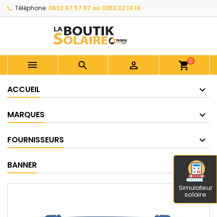
Téléphone:
0692 57 57 57 ou 0262 32 10 16
0



shopping_cart
ACCUEIL
MARQUES
FOURNISSEURS
BANNER
Simulateur
solaire