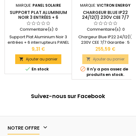
MARQUE:
PANEL SOLAIRE
MARQUE:
VICTRON ENERGY
SUPPORT PLAT ALUMINIUM
CHARGEUR BLUE IP22
NOIR 3 ENTRÉES + 6
24/12(1) 230V CEE 7/7
INTERRUPTEURS PANEL
SOLAIRE
Commentaire(s):
0
Commentaire(s):
0
Support Plat Aluminium Noir 3
Chargeur Blue IP22 24/12(1)
entrées + 6 interrupteurs PANEL
230V CEE 7/7 Garantie : 5
SOLAIRE Emplacements pour
ansCourant de charge : 12A en
Prix
Prix
9,31 €
255,59 €
entrées : 3 Emplacements pour
mode normal - 6A en mode
interrupteurs : 6 Matériau utilisé
nuit (silencieux)Bornier : 13
Ajouter au panier
Ajouter au panier


: Aluminium Dimensions : 180 x
mm2 - 1 sortieDimensions: 235


En stock
Il n'y a pas assez de
110 x 3 mm
x 108 x 65 mmPoids : 1,3
produits en stock.
kgBluetooth intégré.
Compatibles avec les
batteries GEL, AGM et LITHIUM.
Documentation technique
Suivez-nous sur Facebook
disponible dans les
"DOCUMENTS JOINTS".

NOTRE OFFRE