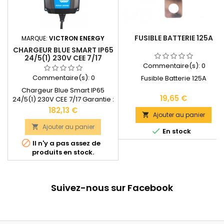
FUSIBLE BATTERIE 125A
MARQUE:
VICTRON ENERGY
CHARGEUR BLUE SMART IP65
24/5(1) 230V CEE 7/17
Commentaire(s):
0
Commentaire(s):
0
Fusible Batterie 125A
Chargeur Blue Smart IP65
Prix
19,65 €
24/5(1) 230V CEE 7/17 Garantie :
5 ansCourant de charge :
Prix
182,13 €
Ajouter au panier

5ADegré de protection : IP65
(Protégé contre poussières et
Ajouter au panier


En stock
jets d'eau)Inclus : Pinces

Il n'y a pas assez de
crocodiles et œillets
produits en stock.
M8Dimensions : 47 x 95 x 190
mmPoids : 0,9
kgDocumentation technique
disponible dans les
Suivez-nous sur Facebook
"DOCUMENTS JOINTS".