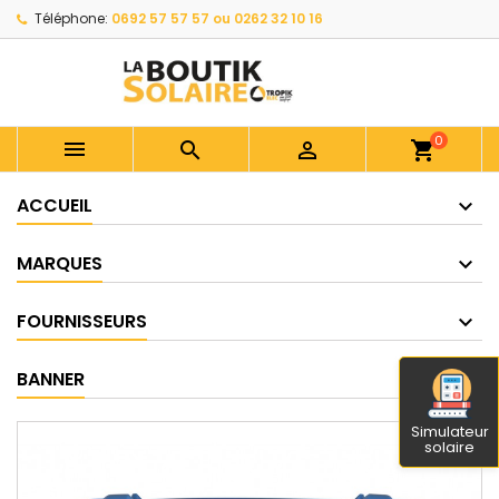
Téléphone:
0692 57 57 57 ou 0262 32 10 16
0



shopping_cart
ACCUEIL
MARQUES
FOURNISSEURS
BANNER
Simulateur
solaire