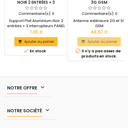
NOIR 2 ENTRÉES + 3
3G GSM
INTERRUPTEURS PANEL
SOLAIRE
Commentaire(s):
0
Commentaire(s):
0
Support Plat Aluminium Noir 2
Antenne extérieure 2G et 3G
entrées + 3 interrupteurs PANEL
GSM
SOLAIRE Emplacements pour
Prix
Prix
7,05 €
48,97 €
entrées : 2 Emplacements pour
interrupteurs : 3 Dimensions :
Ajouter au panier
Ajouter au panier


98 x 110 x 3 mm


En stock
Il n'y a pas assez de
produits en stock.

NOTRE OFFRE

NOTRE SOCIÉTÉ