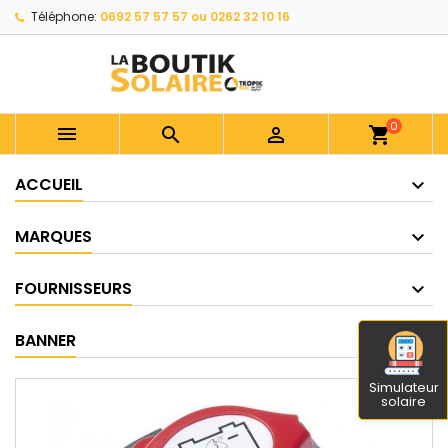
Téléphone:
0692 57 57 57 ou 0262 32 10 16
0



shopping_cart
ACCUEIL
MARQUES
FOURNISSEURS
BANNER
Simulateur
solaire