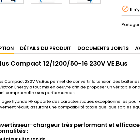

Il n'
Partager
PTION
DÉTAILS DU PRODUIT
DOCUMENTS JOINTS
A
Plus Compact 12/1200/50-16 230V VE.Bus
lus Compact 230V VE.Bus permet de convertir la tension des batterie
ictron Energy a tout mis en oeuvre afin de proposer un véritable ond
ant compromettre ses performances.
ologie hybride HF apporte des caractéristiques exceptionnelles pou
tivement réduit, assurant une compatibilité totale quel que soit les é
vertisseur-chargeur très performant et efficace
onnalités :
tateur ultra rapide