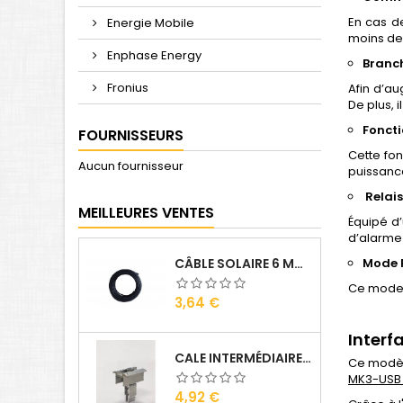
En cas d
Energie Mobile
moins de 
Enphase Energy
Branch
Fronius
Afin d’a
De plus, 
Foncti
FOURNISSEURS
Cette fo
Aucun fournisseur
puissance
Relai
MEILLEURES VENTES
Équipé d
d’alarme
CÂBLE SOLAIRE 6 MM2 ( VENDU AU ML )
Mode 
Ce mode p
Prix
3,64 €
Inter
CALE INTERMÉDIAIRE DE PANNEAUX ALU
Ce modèle
MK3-USB 
Prix
4,92 €