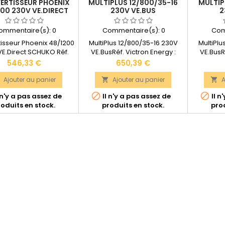
ERTISSEUR PHOENIX
MULTIPLUS 12/800/35-16
MULTIP
00 230V VE.DIRECT
230V VE.BUS
2
SCHUKO
ommentaire(s):
0
Commentaire(s):
0
Com
isseur Phoenix 48/1200
MultiPlus 12/800/35-16 230V
MultiPl
VE.Direct SCHUKO Réf.
VE.BusRéf. Victron Energy :
VE.BusRé
Victron Energy :
PMP121800000 GARANTIE : 5
PMP4818
Prix
Prix
546,33 €
650,39 €
2120200GARANTIE : 5
ANSPuissance continue : 800
ANSPuiss
sance maximale : 1200
VA (Puissance de crête : 1600
VA (Puiss
Ajouter au panier
Ajouter au panier
A


ssance continue : 1000
W)Dimensions : 360 x 240 x 100
W)Dimensi


 n'y a pas assez de
Il n'y a pas assez de
Il n
ssance de crête : 2200
mmPoids : 6,4
m
oduits en stock.
produits en stock.
prod
ion de câble max. : 25
kgDocumentation technique
kgDocum
ensions : 117 x 232 x
disponible dans les
disp
327 mmPoids :...
"DOCUMENTS JOINTS".
"DOC