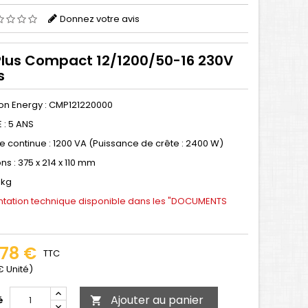
Donnez votre avis
Plus Compact 12/1200/50-16 230V
s
tron Energy : CMP121220000
 : 5 ANS
e continue : 1200 VA (Puissance de crête : 2400 W)
s : 375 x 214 x 110 mm
 kg
ation technique disponible dans les "DOCUMENTS
,78 €
TTC
 € Unité)
Ajouter au panier
é
