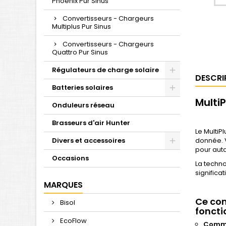
Phoenix Pur Sinus
Convertisseurs - Chargeurs
Multiplus Pur Sinus
Convertisseurs - Chargeurs
Quattro Pur Sinus
Régulateurs de charge solaire
DESCRI
Batteries solaires
Multi
Onduleurs réseau
Brasseurs d'air Hunter
Le MultiP
Divers et accessoires
donnée. V
pour aut
Occasions
La techn
significa
MARQUES
Ce con
Bisol
foncti
EcoFlow
Commu