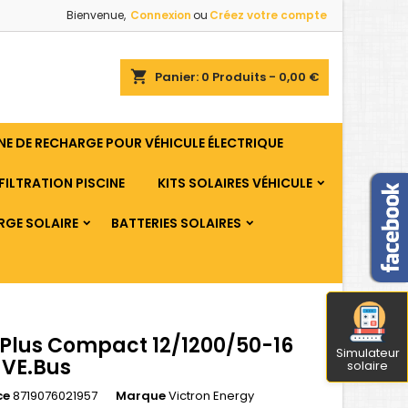
Bienvenue,
Connexion
ou
Créez votre compte
shopping_cart
Panier:
0
Produits - 0,00 €
E DE RECHARGE POUR VÉHICULE ÉLECTRIQUE
FILTRATION PISCINE
KITS SOLAIRES VÉHICULE
RGE SOLAIRE
BATTERIES SOLAIRES
iPlus Compact 12/1200/50-16
Simulateur
 VE.Bus
solaire
ce
8719076021957
Marque
Victron Energy