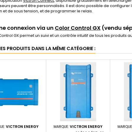
'application
Victron Connect
, disponible gratuitement en téléchargem
seurs peuvent être personnalisés. Il est donc possible de configurer la
n et de sous tension, et de programmer le relais.
ne connexion via un
C
olor Control GX
(vendu sép
Control GX permet un suivi et un contrôle intuitif de tous les produits a
RES PRODUITS DANS LA MÊME CATÉGORIE :
UE:
VICTRON ENERGY
MARQUE:
VICTRON ENERGY
MARQUE