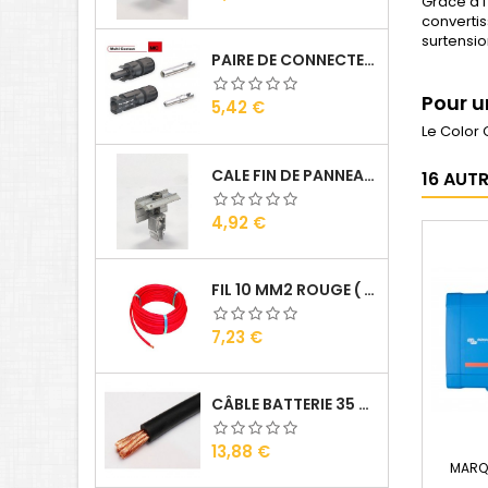
Grâce à l
convertis
surtensio
PAIRE DE CONNECTEURS MC4
Pour u
Prix
5,42 €
Le Color 
CALE FIN DE PANNEAUX ALU
16 AUT
Prix
4,92 €
FIL 10 MM2 ROUGE ( VENDU AU ML )
Prix
7,23 €
CÂBLE BATTERIE 35 MM2 ( VENDU AU ML )
Prix
13,88 €
MARQ