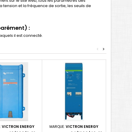
ent sur le site web, tous les paramètres des
 tension et la fréquence de sortie, les seuils de
arément) :
uxquels il est connecté.
<
>
:
VICTRON ENERGY
MARQUE:
VICTRON ENERGY
MARQUE:
V