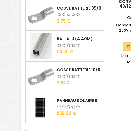
CONV
48/12
COSSE BATTERIE 35/8
C
Prix
2,75 €
Convert
230V 
RAIL ALU (4,40M)
PIN48
ANSPuis

Prix
VA (Pui
113,75 €

Il
W - Pui
pr
W)Sect
mm2Dim
COSSE BATTERIE 10/6
Prix
2,18 €
PANNEAU SOLAIRE BISOL DUPLEX 410 WC MONO
Prix
252,99 €