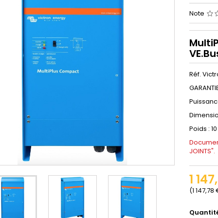
Note
Multi
VE.Bu
Réf. Vic
GARANTIE
Puissanc
Dimension
Poids : 10
Document
JOINTS".
1 147
(1 147,78
Quantit