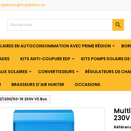
ropikelec@tropikelec.re

OLAIRES EN AUTOCONSOMMATION AVEC PRIME RÉGION
BORN
ADES
KITS ANTI-COUPURE EDF
KITS POMPE SOLAIRE DE 
UX SOLAIRES
CONVERTISSEURS
RÉGULATEURS DE CHA
U
BRASSEURS D'AIR HUNTER
OCCASIONS
2/1200/50-16 230V VE.Bus
Mult
230V
Référen