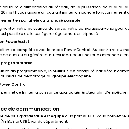
e coupure d’alimentation du réseau, de la puissance de quai ou du
20 ms ! Il vous assure un courant ininterrompu et le fonctionnement c
ement en parallèle ou triphasé possible
ugmenter votre puissance de sortie, votre convertisseur-chargeur a
il est possible de le configurer également en triphasé.
on PowerAssist
nction se complète avec le mode PowerControl. Au contraire du mod
 de quai ou du générateur. Il est idéal pour une forte demande d’én
s programmable
’un relais programmable, le MultiPlus est configuré par défaut com
 ou relais de démarrage du groupe électrogène.
PowerControl
ermet de limiter la puissance quai ou générateur afin d’empêcher t
face de communication
 de plus grande taille est équipé d'un port VE.Bus. Vous pouvez relier
(VE.BUS to USB)
, vendu séparément.