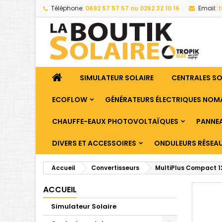
Téléphone:
0692 57 57 57 ou 0262 32 10 16
Email:
t
SIMULATEUR SOLAIRE
CENTRALES S
ECOFLOW
GÉNÉRATEURS ÉLECTRIQUES NOM
CHAUFFE-EAUX PHOTOVOLTAÏQUES
PANNEA
DIVERS ET ACCESSOIRES
ONDULEURS RÉSEA
Accueil
Convertisseurs
MultiPlus Compact 1
ACCUEIL
Simulateur Solaire