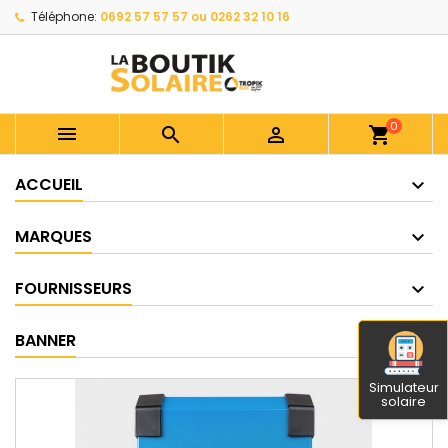
Téléphone:
0692 57 57 57 ou 0262 32 10 16
0



shopping_cart
ACCUEIL
MARQUES
FOURNISSEURS
BANNER
Simulateur
solaire