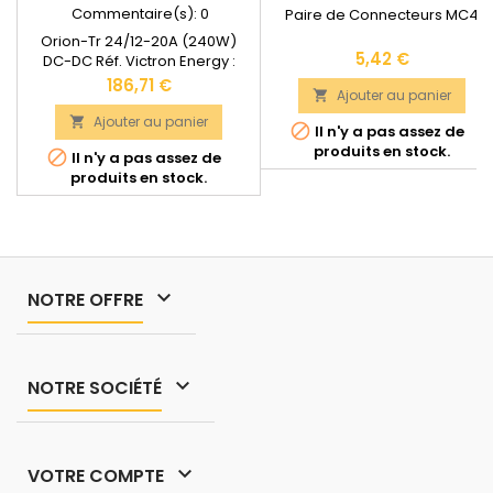
Commentaire(s):
0
Paire de Connecteurs MC4
Orion-Tr 24/12-20A (240W)
Prix
5,42 €
DC-DC Réf. Victron Energy :
ORI241224110Garantie : 5
Prix
186,71 €
Ajouter au panier

ansSection de câble maximale
: 16 mm2Dimensions : 130 x 186 x
Ajouter au panier


Il n'y a pas assez de
70 mmPoids : 1,3
produits en stock.

Il n'y a pas assez de
kgDocumentation technique
produits en stock.
disponible dans les
"DOCUMENTS JOINTS".

NOTRE OFFRE

NOTRE SOCIÉTÉ

VOTRE COMPTE