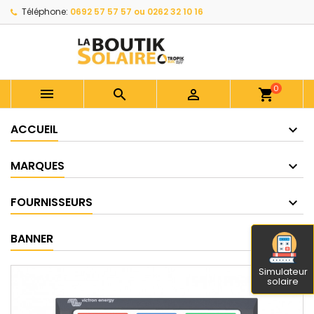
Téléphone:
0692 57 57 57 ou 0262 32 10 16
0



shopping_cart
ACCUEIL
MARQUES
FOURNISSEURS
BANNER
Simulateur
solaire