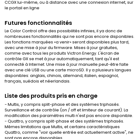
CCGX lui-même, ou à distance avec une connexion internet, sur
le portail en ligne
Futures fonctionnalités
Le Color Control offre des possibilités infinies, il ya donc de
nombreuses fonctionnalités qui ne sont pas encore disponibles.
Les fonctions marquées «a venir» seront disponibles plus tard,
avec une mise à jour du firmware. Mises à jour gratuites,
comme avec tous les produits Victron Energy. L'écran de
contrôle GX se met à jour automatiquement, tant qu'il est
connecté à Internet. Une mise à jour manuelle peut-être faite
avec une clé USB ou une carte microSD. Il y a plusieurs langues
disponibles: anglais, chinois, allemand, italien, espagnol,
français, suédois et néerlandais.
Liste des produits pris en charge
-
Multis
,
y compris
split-
phase et
des systèmes triphasés
.
Surveillance et de contrôle
(on / off
et
limiteur de courant
)
.
La
modification des paramètres
multi
n'est pas encore disponible
.
-
Quattro
,
y compris
split-
phase et
des systèmes triphasés
.
Mêmes limitations que
Multis
,
et certains
caractéristiques
Quattro
, comme
"
voir
quelle entrée
est actuellement active",
ne
sont pas
encore disponibles
.