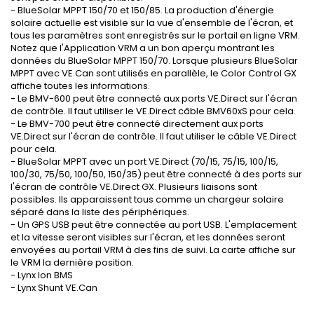
-
BlueSolar
MPPT
150/70
et
150/85
.
La production d'énergie
solaire
actuelle
est
visible
sur
la vue d'ensemble de l'
écran,
et
tous les paramètres
sont enregistrés
sur le portail
en ligne
VRM
.
Notez que
l'App
lication
VRM
a un
bon aperçu
montrant
les
données
du
BlueSolar
MPPT
150/70
.
Lorsque plusieurs
BlueSolar
MPPT
avec
VE.Can
sont utilisés en parallèle
,
le Color Control GX
affiche toutes les informations
.
-
Le
BMV-
600 peut être
connecté aux ports
VE.Direct
sur ​​l'écran
de contrôle
. Il faut u
tiliser le
VE.Direct
câble
BMV60xS
pour cela.
-
Le
BMV-
700
peut être connecté directement
aux ports
VE.Direct
sur ​​
l'écran de contrôle
.
Il faut utiliser
le
câble
VE.Direct
pour cela.
-
BlueSolar
MPPT
avec
un port
VE.Direct
(
70/15
,
75/15
,
100/15
,
100/30
,
75/50
,
100/50
,
150/35
)
peut être connecté à
des
ports
sur
l'écran de contrôle
VE.Direct
GX
.
Plusieurs liaisons
sont
possibles
.
Ils
apparaissent tous
comme
un
chargeur solaire
séparé
dans la
liste des périphériques.
-
Un
GPS
USB peut être
connectée au port
USB.
L'emplacement
et la vitesse
seront visibles sur
l'écran
,
et
les données seront
envoyées
au portail
VRM
à des fins
de suivi.
La carte
affiche sur
le
VRM
la dernière position
.
-
Lynx
Ion
BMS
-
Lynx
Shunt
VE.Can