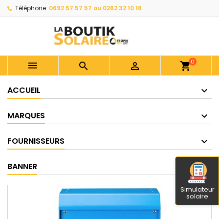
Téléphone:
0692 57 57 57 ou 0262 32 10 16
0



shopping_cart
ACCUEIL
MARQUES
FOURNISSEURS
BANNER
Simulateur
solaire