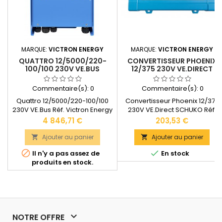
MARQUE:
VICTRON ENERGY
MARQUE:
VICTRON ENERGY
QUATTRO 12/5000/220-
CONVERTISSEUR PHOENIX
100/100 230V VE.BUS
12/375 230V VE.DIRECT
SCHUKO
Commentaire(s):
0
Commentaire(s):
0
Quattro 12/5000/220-100/100
Convertisseur Phoenix 12/375
230V VE.Bus Réf. Victron Energy
230V VE.Direct SCHUKO Réf.
: QUA125020000Garantie : 5
Victron Energy :
Prix
Prix
4 846,71 €
203,53 €
ansPuissance continue : 5000
PIN121371200GARANTIE : 5
VA (Puissance de crête :
ANSPuissance maximale : 375
Ajouter au panier
Ajouter au panier


10000W)Dimensions : 470 x 350
VA (Puissance continue : 300 


Il n'y a pas assez de
En stock
x 280 mmPoids : 34 kg
- Puissance de crête : 700
produits en stock.
Documentation technique
W)Section de câble max. : 10
disponible dans "LES
mm2Dimensions : 86 x 165 x 26
DOCUMENTS JOINTS".
mmPoids : 3 kgDocumentation
technique disponible dans les
"DOCUMENTS JOINTS".

NOTRE OFFRE