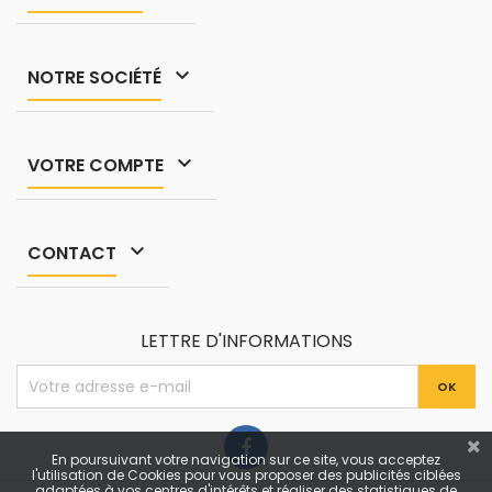

NOTRE SOCIÉTÉ

VOTRE COMPTE

CONTACT
LETTRE D'INFORMATIONS
En poursuivant votre navigation sur ce site, vous acceptez
l'utilisation de Cookies pour vous proposer des publicités ciblées
adaptées à vos centres d'intérêts et réaliser des statistiques de