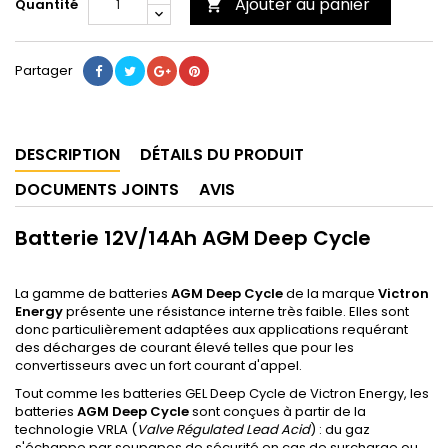
Ajouter au panier
Quantité

Partager
DESCRIPTION
DÉTAILS DU PRODUIT
DOCUMENTS JOINTS
AVIS
Batterie 12V/14Ah AGM Deep Cycle
La gamme de batteries
AGM Deep Cycle
de la marque
Victron
Energy
présente une résistance interne très faible. Elles sont
donc particulièrement adaptées aux applications requérant
des décharges de courant élevé telles que pour les
convertisseurs avec un fort courant d'appel.
Tout comme les batteries GEL Deep Cycle de Victron Energy, les
batteries
AGM Deep Cycle
sont conçues à partir de la
technologie VRLA (
Valve Régulated Lead Acid
) : du gaz
s'échappe par soupapes de sécurité en cas de surcharge ou