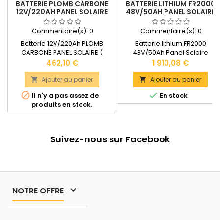
BATTERIE PLOMB CARBONE
BATTERIE LITHIUM FR2000
12V/220AH PANEL SOLAIRE
48V/50AH PANEL SOLAIRE
Commentaire(s):
0
Commentaire(s):
0
Batterie 12V/220Ah PLOMB
Batterie lithium FR2000
CARBONE PANEL SOLAIRE (
48V/50Ah Panel Solaire
Inserts M8 ) Capacité nominale
Garantie : 7 ans Dimensions :
Prix
Prix
462,10 €
1 910,08 €
: 220Ah Durée de cycle : + 4800
480 x 420 x 90 mm Poids : 25,5
cycles Courant de charge
kg Documentation technique
Ajouter au panier
Ajouter au panier


recommandé : 60A
disponible dans les


Il n'y a pas assez de
En stock
Dimensions : 525 x 240 x 218
"DOCUMENTS JOINTS".
produits en stock.
mm Poids : 66 kg
Documentation technique
disponible dans les
"DOCUMENTS JOINTS".
Suivez-nous sur Facebook

NOTRE OFFRE