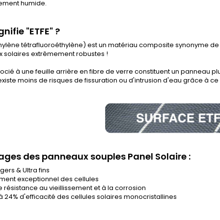
ement humide.
nifie "ETFE" ?
thylène tétrafluoroéthylène) est un matériau composite synonyme de q
 solaires extrêmement robustes !
socié à une feuille arrière en fibre de verre constituent un panneau pl
l existe moins de risques de fissuration ou d'intrusion d'eau grâce à c
ges des panneaux souples Panel Solaire :
égers & Ultra fins
ent exceptionnel des cellules
 résistance au vieillissement et à la corrosion
 24% d'efficacité des cellules solaires monocristallines