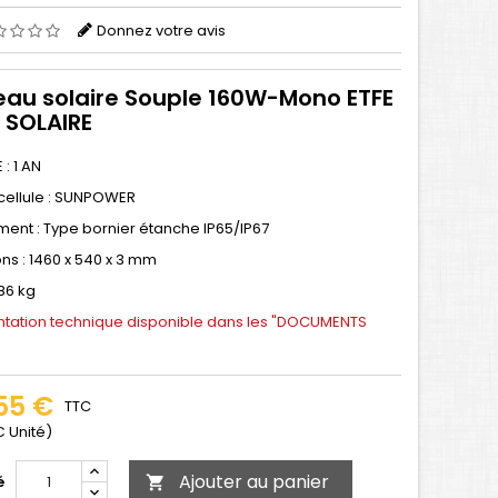
Donnez votre avis
au solaire Souple 160W-Mono ETFE
 SOLAIRE
: 1 AN
cellule : SUNPOWER
ent : Type bornier étanche IP65/IP67
ns :
1460 x 540 x 3 mm
,86 kg
ation technique disponible dans les "DOCUMENTS
55 €
TTC
€ Unité)
Ajouter au panier
é
