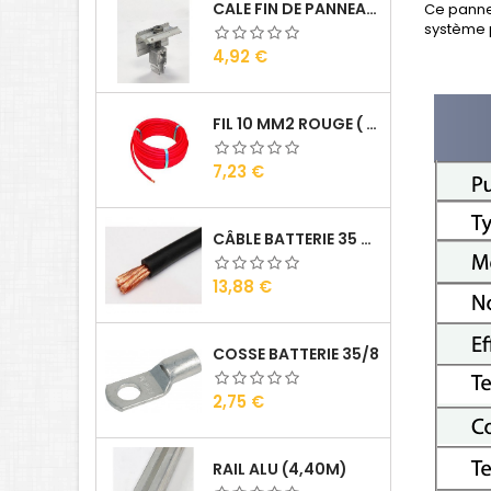
CALE FIN DE PANNEAUX ALU
Ce pannea
système p
Prix
4,92 €
FIL 10 MM2 ROUGE ( VENDU AU ML )
Prix
7,23 €
CÂBLE BATTERIE 35 MM2 ( VENDU AU ML )
Prix
13,88 €
COSSE BATTERIE 35/8
Prix
2,75 €
RAIL ALU (4,40M)