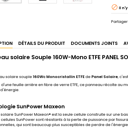

Il n'
Partager
PTION
DÉTAILS DU PRODUIT
DOCUMENTS JOINTS
A
au solaire Souple 160W-Mono ETFE PANEL SO
au solaire souple
160Wc Monocristallin ETFE
de
Panel Solaire
, c'e
 d'une feuille arrière en fibre de verre ETFE, ce panneau récolte au m
 d'énergie.
ologie SunPower Maxeon
e solaire SunPower Maxeon® est la seule cellule construite sur une bas
cellules SunPower sont résistants à la perte de puissance par fissura
nnelles, qui sont beaucoup plus susceptibles de perdre de l'énergie 