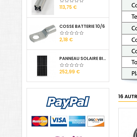
Prix
113,75 €
COSSE BATTERIE 10/6
Prix
2,18 €
PANNEAU SOLAIRE BISOL DUPLEX 410 WC MONO
Prix
252,99 €
16 AUT