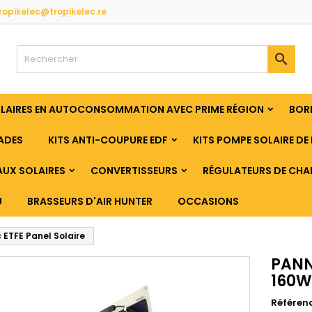
ropikelec@tropikelec.re

OLAIRES EN AUTOCONSOMMATION AVEC PRIME RÉGION
BORN
ADES
KITS ANTI-COUPURE EDF
KITS POMPE SOLAIRE DE 
UX SOLAIRES
CONVERTISSEURS
RÉGULATEURS DE CHA
U
BRASSEURS D'AIR HUNTER
OCCASIONS
ETFE Panel Solaire
PANN
160Wc
Référen