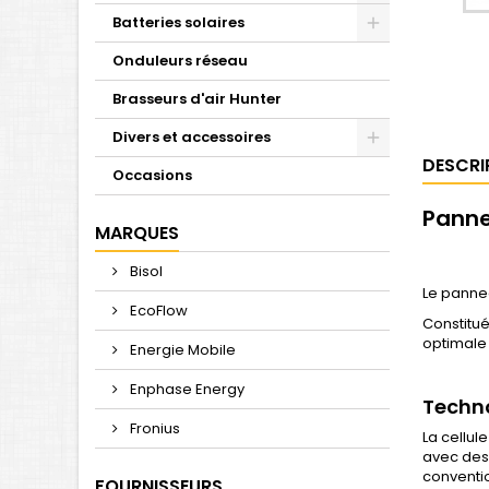
Batteries solaires
Onduleurs réseau
Brasseurs d'air Hunter
Divers et accessoires
DESCRI
Occasions
Panne
MARQUES
Bisol
Le panne
EcoFlow
Constitué
optimale
Energie Mobile
Enphase Energy
Techn
Fronius
La cellul
avec des 
conventio
FOURNISSEURS