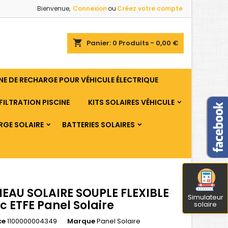
Bienvenue,
Connexion
ou
Créez votre compte
shopping_cart
Panier:
0
Produits - 0,00 €
E DE RECHARGE POUR VÉHICULE ÉLECTRIQUE
FILTRATION PISCINE
KITS SOLAIRES VÉHICULE
RGE SOLAIRE
BATTERIES SOLAIRES
EAU SOLAIRE SOUPLE FLEXIBLE
Simulateur
 ETFE Panel Solaire
solaire
ce
1100000004349
Marque
Panel Solaire