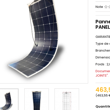
Note
Panne
PANEL
GARANTIE 
Type de 
Branchem
Dimensio
Poids : 2
Document
JOINTS".
463,
(463,55 
Quantit