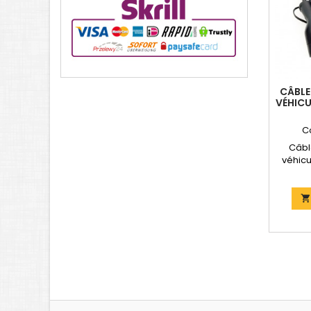
CÂBLE
VÉHICU
C
Câbl
véhicu
(5M) 
mètre
