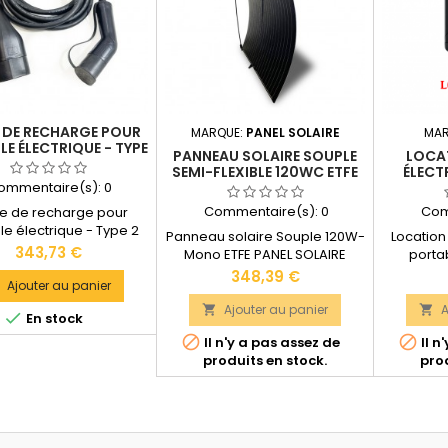
 DE RECHARGE POUR
MARQUE:
PANEL SOLAIRE
MAR
LE ÉLECTRIQUE - TYPE
PANNEAU SOLAIRE SOUPLE
LOCA
2 (5M)
SEMI-FLEXIBLE 120WC ETFE
ÉLECT
ommentaire(s):
0
PANEL SOLAIRE
DELTA
Commentaire(s):
0
Com
e de recharge pour
le électrique - Type 2
Panneau solaire Souple 120W-
Location 
Longueur du câble : 5
Prix
343,73 €
Mono ETFE PANEL SOLAIRE
porta
s Connexion : Type 2
GARANTIE : 1 AN Type de cellule
EcoFlow 
Prix
348,39 €
Ajouter au panier
: SUNPOWER Branchement :
Entrée CA
Type bornier étanche IP65
solaire :
Ajouter au panier
A



En stock
Dimensions : 930 x 680 x 3 mm
vie : 3000


Il n'y a pas assez de
Il n
Poids : 1,35 kg Documentation
Dimensio
produits en stock.
prod
technique disponible dans les
mm 
"DOCUMENTS JOINTS".