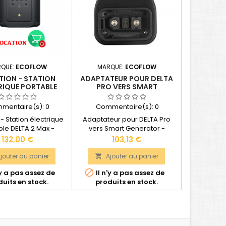
KIT A
QUE:
ECOFLOW
MARQUE:
ECOFLOW
48V/800 
TION - STATION
ADAPTATEUR POUR DELTA
50AH LIT
RIQUE PORTABLE
PRO VERS SMART
 2 MAX ECOFLOW
GENERATOR - ECOFLOW
Comme
mentaire(s):
0
Commentaire(s):
0
Kit anti-co
batteri
- Station électrique
Adaptateur pour DELTA Pro
Pylontech
Pri
3 
ble DELTA 2 Max -
vers Smart Generator -
MultiPlus 
Capacité : 2 048 Wh.
EcoFlow
Prix
Prix
132,00 €
103,13 €
VE.Bus VI
Ajo

 : 2300 W max. Entrée
Batterie 
 1000 W max. Durée de
jouter au panier
Ajouter au panier


Il n'y
48V/5
 cycles à plus de 80%
produi
PYLONTECH1 

'y a pas assez de
Il n'y a pas assez de
ns : 497 × 242 × 305
VICTRON EN
uits en stock.
produits en stock.
Poids : 23 kg
connec
paramétrage
Garantie
ENERGY