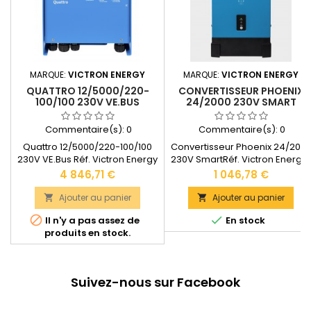
MARQUE:
VICTRON ENERGY
MARQUE:
VICTRON ENERGY
QUATTRO 12/5000/220-
CONVERTISSEUR PHOENIX
100/100 230V VE.BUS
24/2000 230V SMART
Commentaire(s):
0
Commentaire(s):
0
Quattro 12/5000/220-100/100
Convertisseur Phoenix 24/200
230V VE.Bus Réf. Victron Energy
230V SmartRéf. Victron Energy :
: QUA125020000Garantie : 5
PIN242200000 GARANTIE : 5 AN
Prix
Prix
4 846,71 €
1 046,78 €
ansPuissance continue : 5000
Puissance continue : 2000 VA
VA (Puissance de crête :
(Puissance de crête : 4000 W)
Ajouter au panier
Ajouter au panier


10000W)Dimensions : 470 x 350
Dimensions : 485 x 219 x 125 m


Il n'y a pas assez de
En stock
x 280 mmPoids : 34 kg
Poids : 13 kg Documentation
produits en stock.
Documentation technique
technique disponible dans les
disponible dans "LES
"DOCUMENTS JOINTS".
DOCUMENTS JOINTS".
Suivez-nous sur Facebook