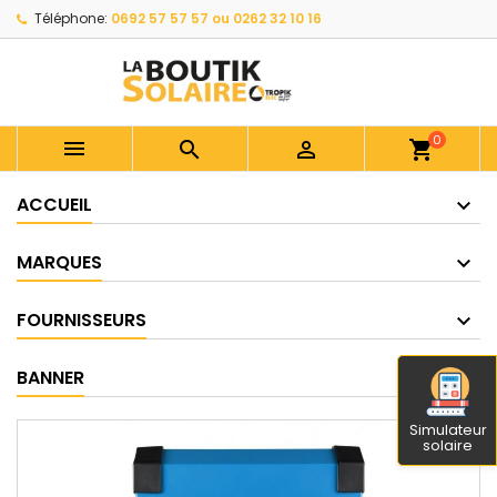
Téléphone:
0692 57 57 57 ou 0262 32 10 16
0



shopping_cart
ACCUEIL
MARQUES
FOURNISSEURS
BANNER
Simulateur
solaire