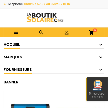
Téléphone:
0692 57 57 57 ou 0262 32 10 16
0



shopping_cart
ACCUEIL
MARQUES
FOURNISSEURS
BANNER
Simulateur
solaire